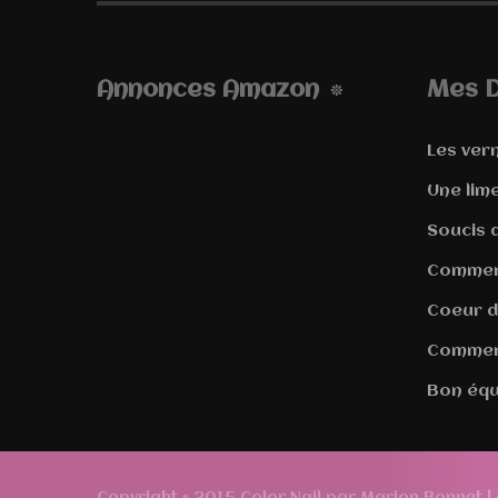
Annonces Amazon
Mes D
Les vern
Une lim
Soucis d
Comment
Coeur d
Comment
Bon équ