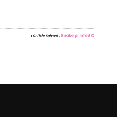
Snake printed
( Article Suivant )