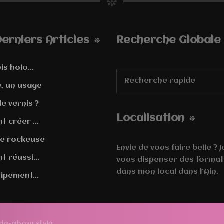
erniers Articles
Recherche Globale
is holo...
e, un usage
e vernis ?
Localisation
 créer ...
e rockeuse
Envie de vous faire belle ? 
 réussi...
vous dispenser des format
dans mon local dans l'Ain.
ipement...