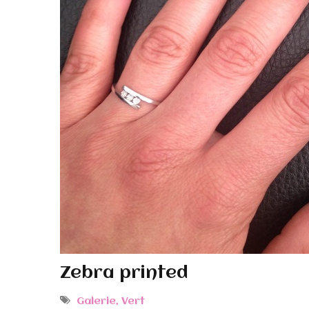
Zebra printed
Galerie
,
Vert