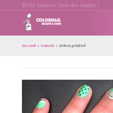
Belle jusqu'au bout des ongles !
Accueil
Galerie
Zebra printed