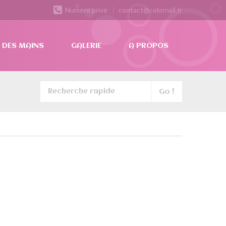
Numéro privé
contact@colornail.fr
 DES MAINS
GALERIE
A PROPOS