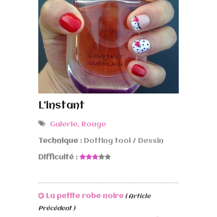
L’instant
Galerie
,
Rouge
Technique :
Dotting tool / Dessin
Difficulté :
La petite robe noire
( Article
Précédent )