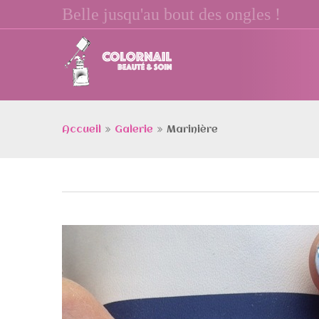
Belle jusqu'au bout des ongles !
Accueil
Galerie
Marinière