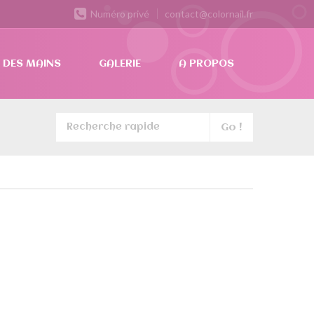
Numéro privé
contact@colornail.fr
 DES MAINS
GALERIE
A PROPOS