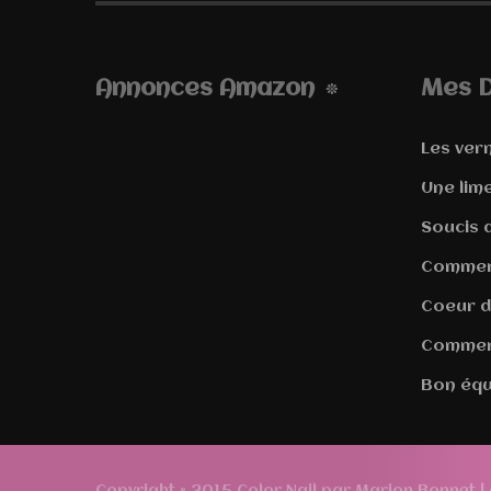
Annonces Amazon
Mes D
Les vern
Une lim
Soucis d
Comment
Coeur d
Comment
Bon équ