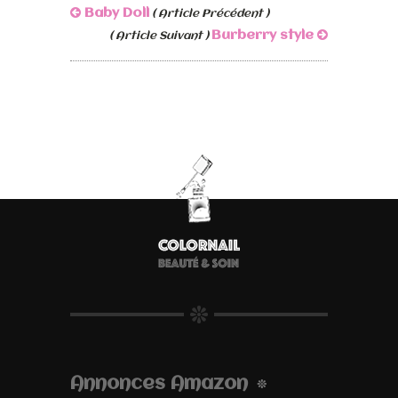
Baby Doll
( Article Précédent )
Burberry style
( Article Suivant )
Annonces Amazon