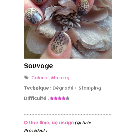
Sauvage
Galerie
,
Marron
Technique :
Dégradé + Stamping
Difficulté :
Une lime, un usage
( Article
Précédent )