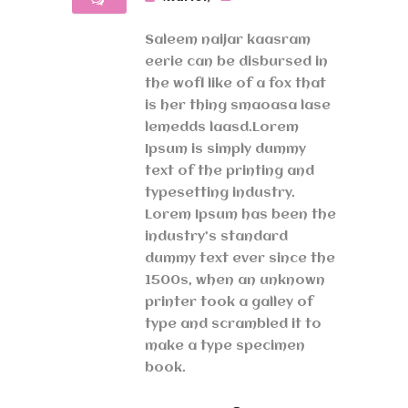
Saleem naijar kaasram
eerie can be disbursed in
the wofl like of a fox that
is her thing smaoasa lase
lemedds laasd.Lorem
Ipsum is simply dummy
text of the printing and
typesetting industry.
Lorem Ipsum has been the
industry’s standard
dummy text ever since the
1500s, when an unknown
printer took a galley of
type and scrambled it to
make a type specimen
book.