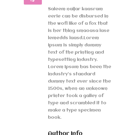
Saleem naijar kaasram
eerie can be disbursed in
the wofl like of a fox that
is her thing smaoasa lase
lemedds laasd.Lorem
Ipsum is simply dummy
text of the printing and
typesetting industry.
Lorem Ipsum has been the
industry’s standard
dummy text ever since the
1500s, when an unknown
printer took a galley of
type and scrambled it to
make a type specimen
book.
Author Info