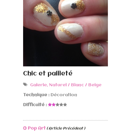
Chic et pailleté
Galerie
,
Naturel / Blanc / Beige
Technique :
Décoration
Difficulté :
Pop Art
( Article Précédent )