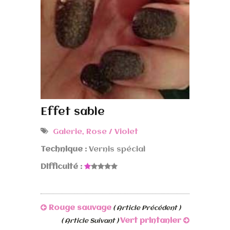
Effet sable
Galerie
,
Rose / Violet
Technique :
Vernis spécial
Difficulté :
Rouge sauvage
( Article Précédent )
Vert printanier
( Article Suivant )