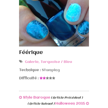
Féérique
Galerie
,
Turquoise / Bleu
Technique :
Stamping
Difficulté :
Style Baroque
( Article Précédent )
Halloween 2015
( Article Suivant )