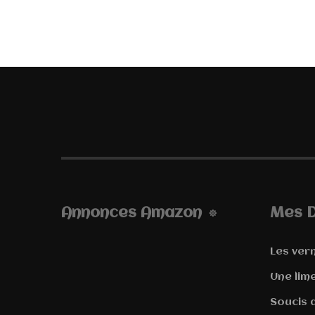
Annonces Amazon
Mes D
Les vern
Une lim
Soucis d