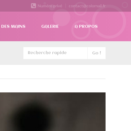
Numéro privé
contact@colornail.fr
 DES MAINS
GALERIE
A PROPOS