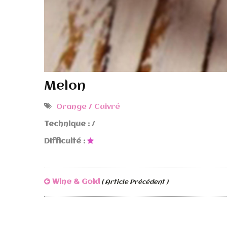
Melon
Orange / Cuivré
Technique :
/
Difficulté :
Wine & Gold
( Article Précédent )