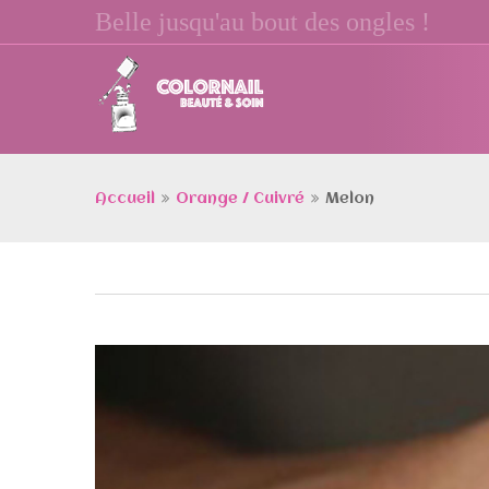
Belle jusqu'au bout des ongles !
Accueil
Orange / Cuivré
Melon