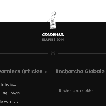
erniers Articles
Recherche Globale
is holo...
e, un usage
e vernis ?