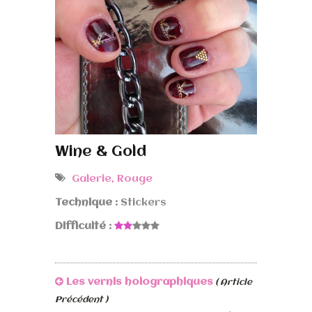
Wine & Gold
Galerie
,
Rouge
Technique :
Stickers
Difficulté :
Les vernis holographiques
( Article
Précédent )