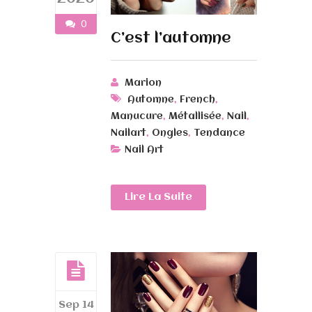
0
C’est l’automne
Marion
,
,
Automne
French
,
,
,
Manucure
Métallisée
Nail
,
,
Nailart
Ongles
Tendance
Nail Art
Lire La Suite
Sep 14