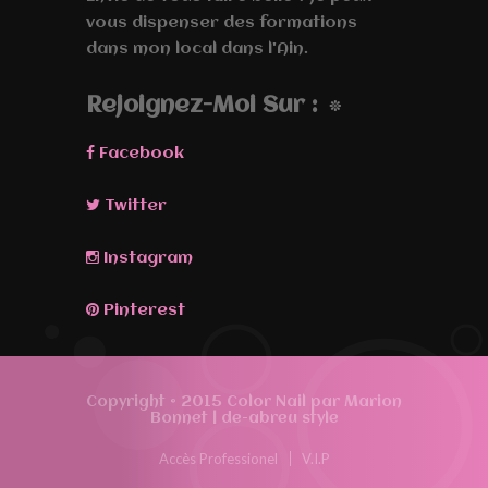
vous dispenser des formations
dans mon local dans l'Ain.
Rejoignez-Moi Sur :
Facebook
Twitter
Instagram
Pinterest
Copyright © 2015 Color Nail par Marion
Bonnet |
de-abreu style
Accès Professionel
V.I.P