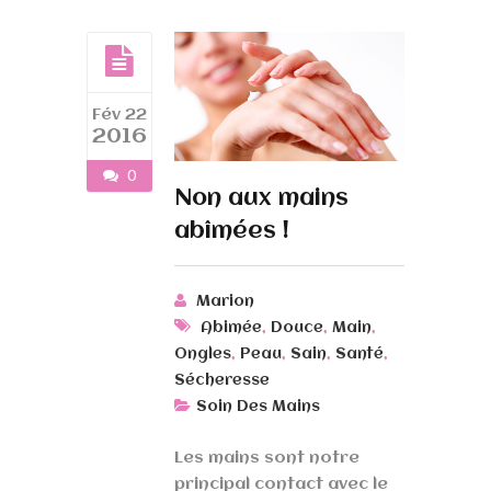
Fév 22
2016
0
Non aux mains
abîmées !
Marion
,
,
,
Abimée
Douce
Main
,
,
,
,
Ongles
Peau
Sain
Santé
Sécheresse
Soin Des Mains
Les mains sont notre
principal contact avec le