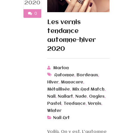
2020
0
Les vernis
tendance
automne-hiver
2020
Marion
,
,
Automne
Bordeaux
,
,
Hiver
Manucure
,
,
Métallisée
Mix And Match
,
,
,
,
Nail
Nailart
Nude
Ongles
,
,
,
Pastel
Tendance
Vernis
Winter
Nail Art
Voilà. On y est. L’automne