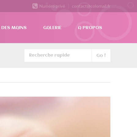
Numéro privé
contact@colornail.fr
 DES MAINS
GALERIE
A PROPOS