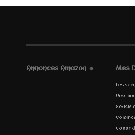
Annonces Amazon
Mes D
Les vern
Une lim
Soucis d
Comment
Coeur d