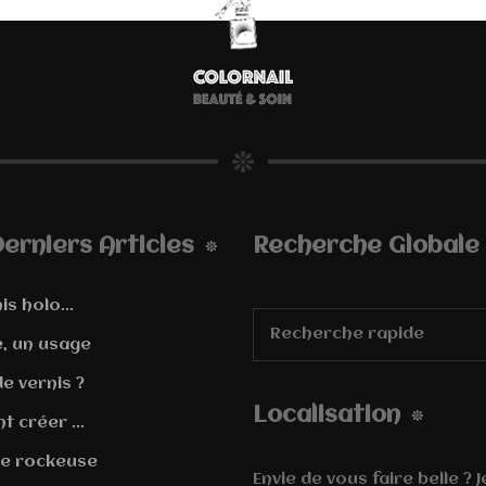
erniers Articles
Recherche Globale
is holo...
e, un usage
e vernis ?
Localisation
 créer ...
e rockeuse
Envie de vous faire belle ? 