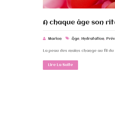
A chaque âge son rit
,
,
Marion
Âge
Hydratation
Prév
La peau des mains change au fil du 
Lire La Suite